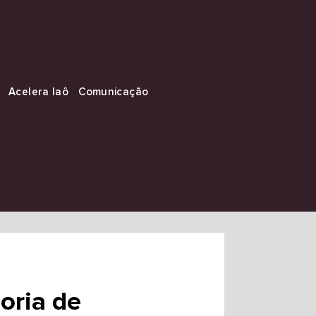
Acelera Iaô
Comunicação
oria de