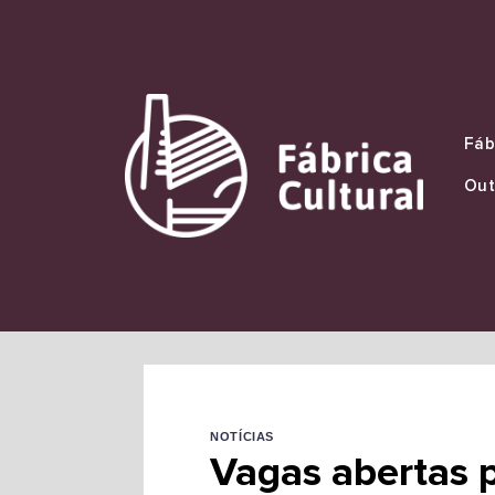
Skip
to
content
Fáb
Out
NOTÍCIAS
Vagas abertas 