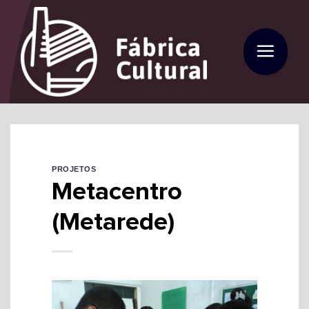
Skip
to
content
PROJETOS
Metacentro
(Metarede)