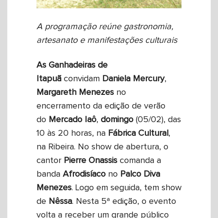
A programação reúne gastronomia,
artesanato e manifestações culturais
As Ganhadeiras de
Itapuã
convidam
Daniela Mercury
,
Margareth
Menezes
no
encerramento da edição de verão
do
Mercado Iaô
,
domingo
(05/02), das
10 às 20 horas, na
Fábrica
Cultural
,
na Ribeira. No show de abertura, o
cantor
Pierre Onassis
comanda a
banda
Afrodisíaco
no
Palco Diva
Menezes
. Logo em seguida, tem show
de
Nêssa
. Nesta 5ª edição, o evento
volta a receber um grande público