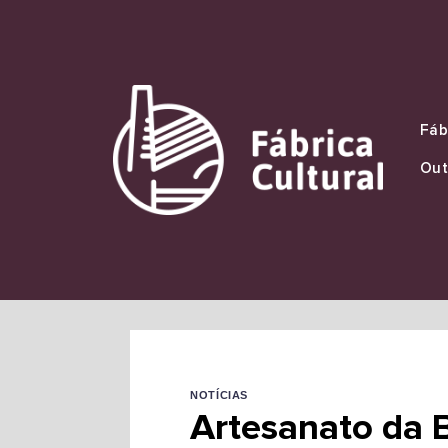
Skip
to
content
Fáb
Out
NOTÍCIAS
Artesanato da B