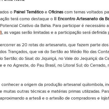
izados o
Painel Temático
e
Oficinas
com temas voltados par
mação terá como destaque o
II Encontro Artesanato da B
 Potencial Criativo da Bahia. Para participar é necessário
3
), as vagas serão limitadas e a participação será definida
percorrer as 20 rotas do artesanato, que fazem parte dos 
a dos Trançados, que vai do Sertão ao Médio Rio das Cont
 Sertão; do Sisal; do Jiquiriçá, no Vale do Jequiriçá; da 
te e no Agreste, do Pau Brasil, no Litoral Sul; do Cerrado,
os conhecer a origem da produção artesanal quilombola, in
 e muitas outras técnicas e matérias primas utilizadas. P
aproximando a artesã e o artesão de compradores e lojis