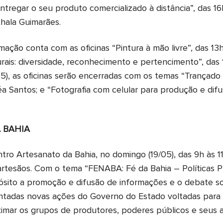
ntregar o seu produto comercializado à distância”, das 16
thala Guimarães.
mação conta com as oficinas “Pintura à mão livre”, das 13
urais: diversidade, reconhecimento e pertencimento”, das 
05), as oficinas serão encerradas com os temas “Trançado 
néa Santos; e “Fotografia com celular para produção e di
 BAHIA
ro Artesanato da Bahia, no domingo (19/05), das 9h às 11
 artesãos. Com o tema “FENABA: Fé da Bahia – Políticas Pú
sito a promoção e difusão de informações e o debate sob
entadas novas ações do Governo do Estado voltadas para
imar os grupos de produtores, poderes públicos e seus 