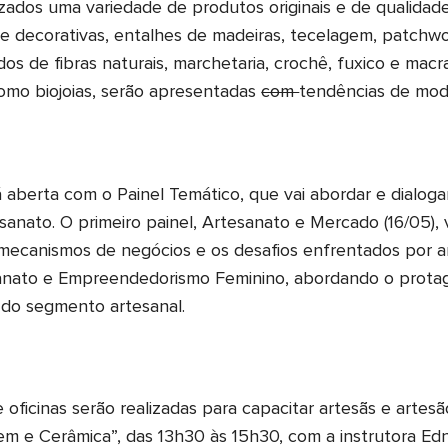
ados uma variedade de produtos originais e de qualidade
as e decorativas, entalhes de madeiras, tecelagem, patch
dos de fibras naturais, marchetaria, crochê, fuxico e ma
como biojoias, serão apresentadas
com
tendências de moda
 aberta com o Painel Temático, que vai abordar e dialoga
anato. O primeiro painel, Artesanato e Mercado (16/05), 
e mecanismos de negócios e os desafios enfrentados por a
anato e Empreendedorismo Feminino, abordando o prota
do segmento artesanal.
ficinas serão realizadas para capacitar artesãs e artesãos
m e Cerâmica”, das 13h30 às 15h30, com a instrutora Edna