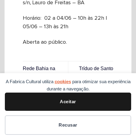
s/n, Lauro de Freitas – BA
Horário: 02 a 04/06 – 10h às 22h |
05/06 – 13h às 21h
Aberta ao público.
Rede Bahia na
Tríduo de Santo
Praça realiza
Antônio vai até
A Fabrica Cultural utiliza
cookies
para otimizar sua experiência
primeira edição na
amanhã na loja do
durante a navegação.
Ribeira
Artesanato da Bahia
Aceitar
Preferências de cookies
Recusar