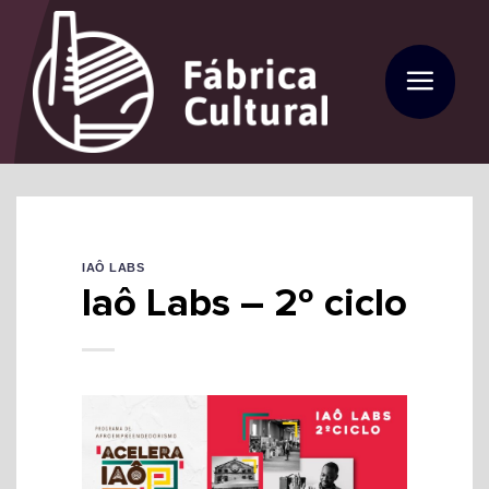
Skip
to
content
IAÔ LABS
Iaô Labs – 2º ciclo