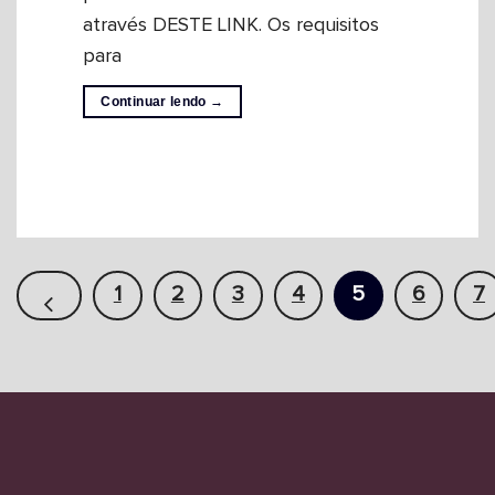
através DESTE LINK. Os requisitos
para
Continuar lendo
→
1
2
3
4
5
6
7