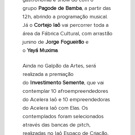
grupo
Pagode de Bamba
, a partir das
12h, abrindo a programação musical.
Já o
Cortejo
Iaô
vai percorrer toda a
área da Fábrica Cultural, com arrastão
junino de
Jorge
Fogueirão
e
o
Yayá
Muxima
.
Ainda no Galpão da Artes, será
realizada a premiação
do
Investimento Semente
, que vai
contemplar 10 afroempreendedores
do Acelera Iaô e 10 empreendedoras
do Acelera Iaô com Elas. Os
contemplados foram selecionados
através das bancas de pitch,
realizadas no Iaô Espaço de Criação,