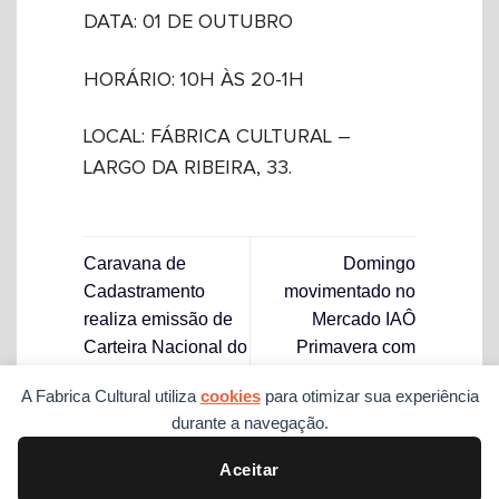
DATA: 01 DE OUTUBRO
HORÁRIO: 10H ÀS 20-1H
LOCAL: FÁBRICA CULTURAL –
LARGO DA RIBEIRA, 33.
Caravana de
Domingo
Cadastramento
movimentado no
realiza emissão de
Mercado IAÔ
Carteira Nacional do
Primavera com
Artesão nos
música, gastronomia
A Fabrica Cultural utiliza
cookies
para otimizar sua experiência
municípios de
e participação de
durante a navegação.
Ouriçangas e Irará
afroempreendedores
Aceitar